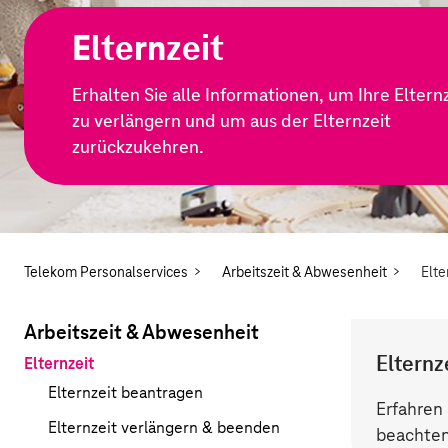
Elternzeit
Erhalten Sie alle Informationen, um Ihre Eltern
zu verlängern und um aus der Elternzeit
zurückzukehren.
Telekom Personalservices
Arbeitszeit & Abwesenheit
Elte
Arbeitszeit & Abwesenheit
Elternz
aktiv:
Elternzeit
Elternzeit beantragen
Erfahren 
Elternzeit verlängern & beenden
beachte