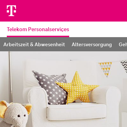
aktiv:
Telekom Personalservices
Arbeitszeit & Abwesenheit
Altersversorgung
Geh